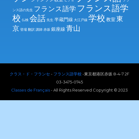
ビデオ
フラ
フランス語学
フランス語学
ンス語の先生
校
学校
会話
東
半蔵門線
教室
仏検
先生
大江戸線
青山
京
銀座線
登場
翻訳
講師
赤坂
クラス・ド・フランセ
-
フランス語学校
-東京都港区赤坂 8-4-7 2F
03-3475-0745
Classes de Français
- All Rights Reserved Copyright © 2023