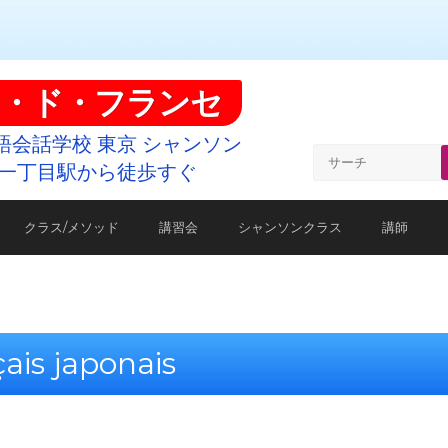
・ド・フランセ
語会話学校 東京 シャンソン
一丁目駅から徒歩すぐ
クラス/メソッド
講習会
シャンソンクラス
講師
ais japonais