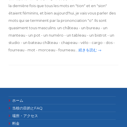
la dernière fois que tous les mots en "tion" et en "sion"
étaient féminins, et bien aujourd'hui, je vais vous parler des
mots qui se terminent par la prononciation "o". Ils sont
quasiment tous masculins. un château - un bureau - un
manteau - un pot - un numéro - un tableau - un bistrot - un
studio - un bateau château - chapeau - vélo - cargo - dos -
fourreau - mot - morceau - fourneau…
続きを読む →
ホーム
当校の目的とFAQ
場所・アクセス
料金