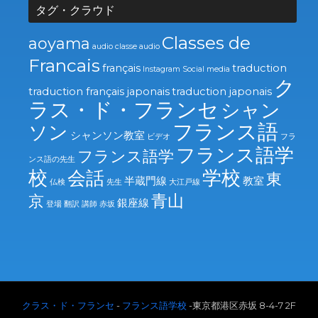
タグ・クラウド
Classes de
aoyama
audio
classe audio
Francais
français
traduction
Instagram
Social media
ク
traduction français japonais
traduction japonais
ラス・ド・フランセ
シャン
フランス語
ソン
シャンソン教室
ビデオ
フラ
フランス語学
フランス語学
ンス語の先生
校
学校
会話
東
半蔵門線
教室
仏検
先生
大江戸線
青山
京
銀座線
登場
翻訳
講師
赤坂
クラス・ド・フランセ
-
フランス語学校
-東京都港区赤坂 8-4-7 2F