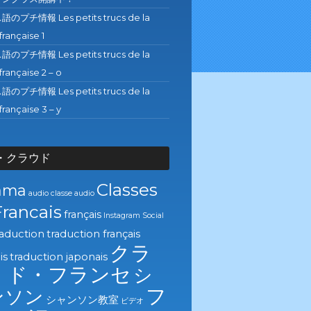
プチ情報 Les petits trucs de la
française 1
プチ情報 Les petits trucs de la
française 2 – o
プチ情報 Les petits trucs de la
française 3 – y
・クラウド
Classes
ama
audio
classe audio
Francais
français
Instagram
Social
raduction
traduction français
クラ
is
traduction japonais
・ド・フランセ
シ
フ
ンソン
シャンソン教室
ビデオ