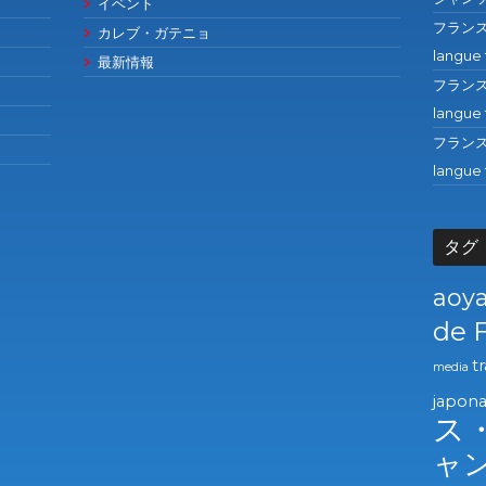
イベント
フランス語の
カレブ・ガテニョ
langue 
最新情報
フランス語の
langue 
フランス語の
langue 
タグ
aoy
de 
t
media
japona
ス
ャ