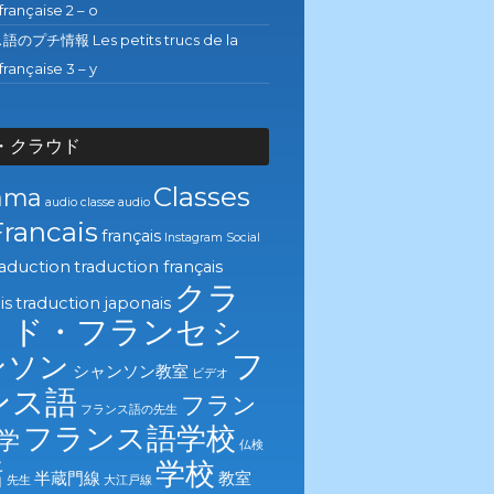
française 2 – o
プチ情報 Les petits trucs de la
française 3 – y
・クラウド
Classes
ama
audio
classe audio
Francais
français
Instagram
Social
raduction
traduction français
クラ
is
traduction japonais
・ド・フランセ
シ
フ
ンソン
シャンソン教室
ビデオ
ンス語
フラン
フランス語の先生
フランス語学校
学
仏検
学校
話
半蔵門線
教室
先生
大江戸線