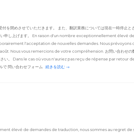
間は受付を閉めさせていただきます。 また、翻訳業務については現在一時停止とさ
n raison d'un nombre exceptionnellement élevé de dem
orairement l'acceptation de nouvelles demandes. Nous prévoyons d
du 17 août. Nous vous remercions de votre compréhensio
as où vous n'auriez pas reçu de répense par retour de notre 
たはメールで 問い合わせフォーム
続きを読む →
lement élevé de demandes de traduction, nous sommes au regret d