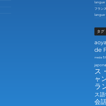
langue 
フランス語の
langue 
タグ
aoy
de 
t
media
japona
ス
ャ
ラ
ス語
会