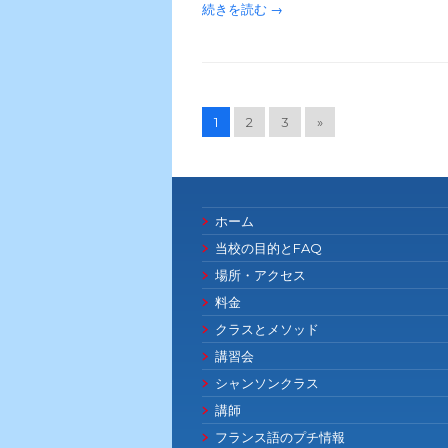
続きを読む →
1
2
3
»
ホーム
当校の目的とFAQ
場所・アクセス
料金
クラスとメソッド
講習会
シャンソンクラス
講師
フランス語のプチ情報