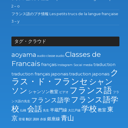
2 – o
フランス語のプチ情報 Les petits trucs de la langue française
3 – y
タグ・クラウド
Classes de
aoyama
audio
classe audio
Francais
français
traduction
Instagram
Social media
ク
traduction français japonais
traduction japonais
ラス・ド・フランセ
シャン
フランス語
ソン
シャンソン教室
ビデオ
フラ
フランス語学
フランス語学
ンス語の先生
校
学校
会話
東
半蔵門線
教室
仏検
先生
大江戸線
青山
京
銀座線
登場
翻訳
講師
赤坂