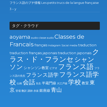
フランス語のプチ情報 Les petits trucs de la langue française
3 – y
タグ・クラウド
Classes de
aoyama
audio
classe audio
Francais
français
traduction
Instagram
Social media
ク
traduction français japonais
traduction japonais
ラス・ド・フランセ
シャン
フランス語
ソン
シャンソン教室
ビデオ
フラ
フランス語学
フランス語学
ンス語の先生
校
学校
会話
東
半蔵門線
教室
仏検
先生
大江戸線
青山
京
銀座線
登場
翻訳
講師
赤坂