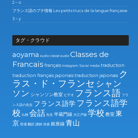
2 – o
フランス語のプチ情報 Les petits trucs de la langue française
3 – y
タグ・クラウド
Classes de
aoyama
audio
classe audio
Francais
français
traduction
Instagram
Social media
ク
traduction français japonais
traduction japonais
ラス・ド・フランセ
シャン
フランス語
ソン
シャンソン教室
ビデオ
フラ
フランス語学
フランス語学
ンス語の先生
校
学校
会話
東
半蔵門線
教室
仏検
先生
大江戸線
青山
京
銀座線
登場
翻訳
講師
赤坂