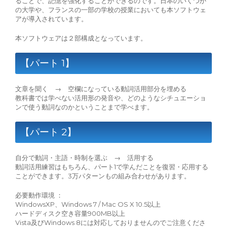
ることで、記憶を強化することができるのです。日本のいくつか
の大学や、フランスの一部の学校の授業においても本ソフトウェ
アが導入されています。
本ソフトウェアは２部構成となっています。
【パート 1】
文章を聞く → 空欄になっている動詞活用部分を埋める
教科書では学べない活用形の発音や、どのようなシチュエーショ
ンで使う動詞なのかということまで学べます。
【パート 2】
自分で動詞・主語・時制を選ぶ → 活用する
動詞活用練習はもちろん、パート1で学んだことを復習・応用する
ことができます。3万パターンもの組み合わせがあります。
必要動作環境 ：
WindowsXP、Windows 7 / Mac OS X 10.5以上
ハードディスク空き容量900MB以上
Vista及びWindows 8には対応しておりませんのでご注意くださ