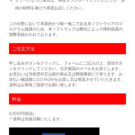
エラーになった場合は、再度ダウンロードしていただくか、混
雑の時間を避けて再度お試しください。
この分野において革新的かつ唯一無二である本ソフトウェアのプ
ログラム保護のため、本ソフトウェアは弊社によって権利保護の
国際登録がされております。
ご注文方法
申し込みボタンをクリックし、フォームにご記入の上、送信ボタ
ンをクリックしてください。注文確認のメールをお送りします。
お支払いは当校受付又は銀行振込又は郵便書留にて承ります。お
支払い確認後にCD-ROMをお渡し又は発送させていただきます。
送料はお客様ご負担でお願い致します。
料金
6,500円(税込)
＊送料は別途頂戴いたします。