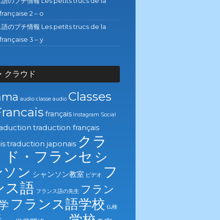
プチ情報 Les petits trucs de la
française 2 – o
プチ情報 Les petits trucs de la
française 3 – y
・クラウド
Classes
ama
audio
classe audio
Francais
français
Instagram
Social
raduction
traduction français
クラ
is
traduction japonais
・ド・フランセ
シ
フ
ンソン
シャンソン教室
ビデオ
ンス語
フラン
フランス語の先生
フランス語学校
学
仏検
学校
話