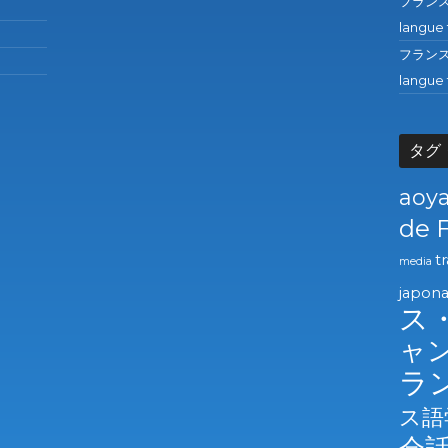
フランス語の
langue 
フランス語の
langue 
タグ
aoy
de 
t
media
japona
ス
ャ
ラ
ス語
会