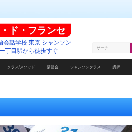
・ド・フランセ
語会話学校 東京 シャンソン
一丁目駅から徒歩すぐ
クラス/メソッド
講習会
シャンソンクラス
講師