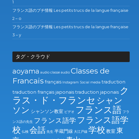
1
フランス語のプチ情報 Les petits trucs de la langue française
2 – o
フランス語のプチ情報 Les petits trucs de la langue française
3 – y
タグ・クラウド
Classes de
aoyama
audio
classe audio
Francais
français
traduction
Instagram
Social media
ク
traduction français japonais
traduction japonais
ラス・ド・フランセ
シャン
フランス語
ソン
シャンソン教室
ビデオ
フラ
フランス語学
フランス語学
ンス語の先生
校
学校
会話
東
半蔵門線
教室
仏検
先生
大江戸線